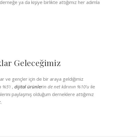
derneğe ya da kişiye birlikte attığımız her adımla
lar Geleceğimiz
ar ve gençler için de bir araya geldiğimiz
n %5’i
,
dijital ürünler
in de net kârının %10’u
ile
mlerini paylaşmış olduğum derneklere attığımız
.