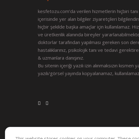
kesfetozu.com’da verilen hizmetlerin hiçbiri tanı 
içerisinde yer alan bilgiler ziyaretçileri bilgilendi
hiçbir şekilde başka amaçlar için kullanılamaz. H
ve üretkenlik alanında bireyler yararlanabilmekt
doktorlar tarafından yapılması gereken son dere
hastalıklarınız, psikolojik tanı ve tedavi gerektiren
& uzmanlara danışınız.
Bu sitenin içeriği yazılı izin alınmaksızın kısmen
y
yazılı/görsel yayında kopyalanamaz, kullanılamaz
This website stores cookies on your computer. These coo