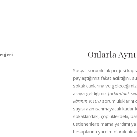
Onlarla Aynı
Sosyal sorumluluk projesi kap
paylaştığımız fakat acıktığını, 
sokak canlarına ve geleceğimiz
araya geldiğimiz
farkındalık se
kârının %10’u
sorumluluklarını 
sayısı azımsanmayacak kadar kiş
sokaklardaki, çöplüklerdeki, bakı
üstlenenlere mama yardımı ya d
hesaplarına yardım olarak aktar