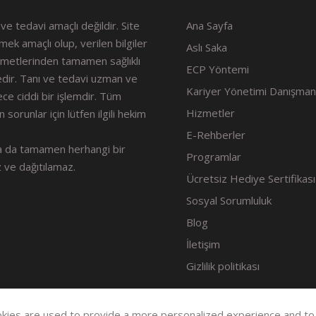
ve tedavi amaçlı değildir. Site
Ana Sayfa
rmek amaçlı olup, verilen bilgiler
Aslı Saka
izmetlerinden tamamen sağlıklı
ECP Yöntemi
edir. Tanı ve tedavi uzman ve
Kariyer Yönetimi Danışmanl
ce ciddi bir işlemdir. Tüm
Hizmetler
 sorunlar için lütfen ilgili hekim
E-Rehberler
a da tamamen herhangi bir
Programlar
 ve dağıtılamaz.
Ücretsiz Hediye Sertifikası
Sosyal Sorumluluk
Blog
İletişim
Gizlilik politikası
kies are used to provide a more personalized experience and t