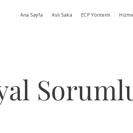
Ana Sayfa
Aslı Saka
ECP Yöntemi
Hizme
yal Soruml