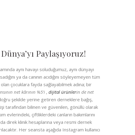
 Dünya’yı Paylaşıyoruz!
samında aynı havayı soluduğumuz, aynı dünyayı
susadığını ya da canının acıdığını söyleyemeyen tüm
 olan çocuklara fayda sağlayabilmek adına; bir
ansının net kârının %5’i
,
dijital ürünler
in de net
doğru şekilde yerine getiren derneklere bağış,
i tarafından bilinen ve güvenilen, gönüllü olarak
m evlerindeki, çiftliklerdeki canların bakımlarını
a direk klinik hesaplarına veya resmi dernek
ılacaktır. Her seansta aşağıda Instagram kullanıcı